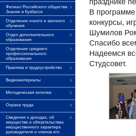
празднике пе
Филиал Российского общества
В программе
Знание в Кузбассе
конкурсы, иг
Отделение очного и заочного
обучения
Шумилов Ром
Отдел дополнительного
образования
Спасибо все
Отделение среднего
Надеемся все
профессионального
образования
Студсовет.
Практика и трудоустройство
Видеоматериалы
Методическая копилка
Охрана труда
Сведения о доходах, об
имуществе и обязательствах
имущественного характера
руководителя и членов его