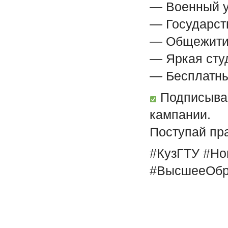
— Военный у
— Государст
— Общежитие
— Яркая сту
— Бесплатны
Подписывай
кампании.
Поступай пр
#КузГТУ #Но
#ВысшееОбр