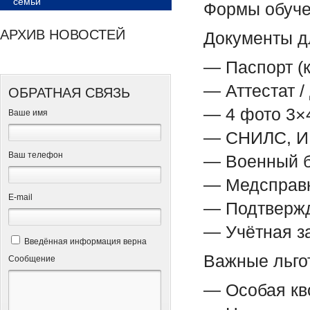
семьи
Формы обучен
АРХИВ НОВОСТЕЙ
Документы д
— Паспорт (
— Аттестат /
ОБРАТНАЯ СВЯЗЬ
— 4 фото 3×
Ваше имя
— СНИЛС, 
Ваш телефон
— Военный б
— Медсправк
Е-mail
— Подтвержд
— Учётная за
Введённая информация верна
Важные льгот
Сообщение
— Особая кв