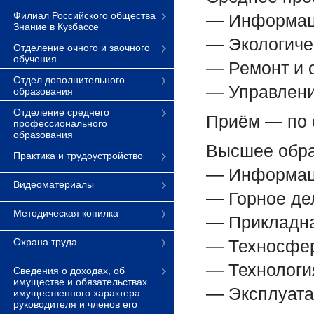
Филиал Российского общества
— Информац
Знание в Кузбассе
— Экологиче
Отделение очного и заочного
обучения
— Ремонт и 
Отдел дополнительного
— Управлени
образования
Отделение среднего
Приём — по с
профессионального
образования
Высшее обра
Практика и трудоустройство
— Информац
Видеоматериалы
— Горное де
Методическая копилка
— Прикладн
Охрана труда
— Техносфер
— Технологи
Сведения о доходах, об
имуществе и обязательствах
— Эксплуата
имущественного характера
руководителя и членов его