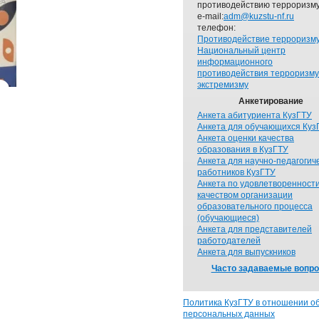
противодействию терроризму
e-mail:
adm@kuzstu-nf.ru
телефон:
Противодействие терроризм
Национальный центр
информационного
противодействия терроризму
экстремизму
Анкетирование
Анкета абитуриента КузГТУ
Анкета для обучающихся Куз
Анкета оценки качества
образования в КузГТУ
Анкета для научно-педагогич
работников КузГТУ
Анкета по удовлетворенност
качеством организации
образовательного процесса
(обучающиеся)
Анкета для представителей
работодателей
Анкета для выпускников
Часто задаваемые вопр
Политика КузГТУ в отношении о
персональных данных