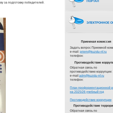
ПОРТАЛ
ову за подготовку победителей.
ЭЛЕКТРОННОЕ О
Приемная комиссия
Задать вопрос Приемной ком
e-mail:
priem@kuzstu-nf.ru
телефон:
Противодействие корруп
Обратная связь по
противодействию коррупции:
e-mail:
adm@kuzstu-nf.ru
телефон:
План профориентационной 
на 2025/26 учебный год
Противодействие коррупции
Противодействие террор
Обратная связь по