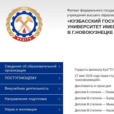
Филиал федерального госуда
учреждения высшего образов
«КУЗБАССКИЙ ГОС
УНИВЕРСИТЕТ ИМЕН
В Г.НОВОКУЗНЕЦКЕ
Сведения об образовательной
Гордость филиала КузГТУ:
организации
27 мая 2026 года наши ст
ПОСТУПАЮЩЕМУ
трансформаций».
Дипломанты и герои дня:
Внеучебная деятельность
Диплом II степени — Покам
Диплом III степени — Балд
Направления подготовки
Диплом III степени — Мык
Наука и инновации
Диплом III степени — Каз