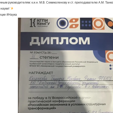
ным руководителям: к.и.н. М.В. Семиколенову и ст. преподавателю А.М. Танк
 науки!
ецке #Наука