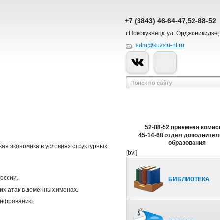
+7 (3843) 46-64-47,52-88-52
г.Новокузнецк, ул. Орджоникидзе,
adm@kuzstu-nf.ru
52-88-52 приемная комис
45-14-68 отдел дополнител
образования
кая экономика в условиях структурных
[bvi]
России.
БИБЛИОТЕКА
ких атак в доменных именах.
 шифрованию.