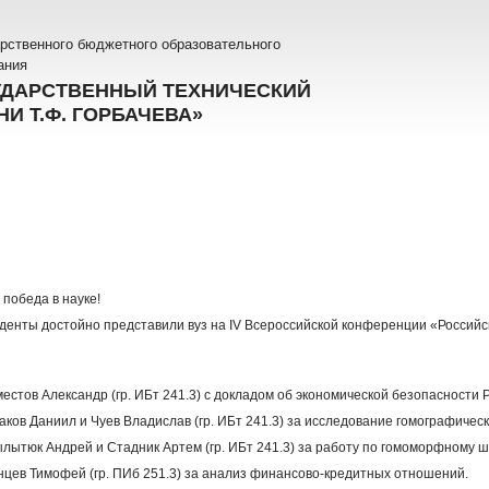
рственного бюджетного образовательного
ания
УДАРСТВЕННЫЙ ТЕХНИЧЕСКИЙ
И Т.Ф. ГОРБАЧЕВА»
 победа в науке!
уденты достойно представили вуз на IV Всероссийской конференции «Российс
естов Александр (гр. ИБт 241.3) с докладом об экономической безопасности 
аков Даниил и Чуев Владислав (гр. ИБт 241.3) за исследование гомографичес
ылытюк Андрей и Стадник Артем (гр. ИБт 241.3) за работу по гомоморфному
анцев Тимофей (гр. ПИб 251.3) за анализ финансово-кредитных отношений.