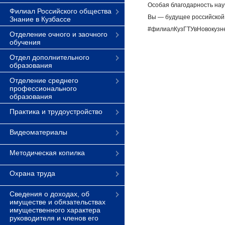
Особая благодарность науч
Филиал Российского общества
Вы — будущее российской
Знание в Кузбассе
#филиалКузГТУвНовокузн
Отделение очного и заочного
обучения
Отдел дополнительного
образования
Отделение среднего
профессионального
образования
Практика и трудоустройство
Видеоматериалы
Методическая копилка
Охрана труда
Сведения о доходах, об
имуществе и обязательствах
имущественного характера
руководителя и членов его