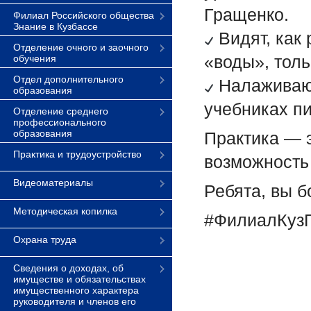
Гращенко.
Филиал Российского общества
Знание в Кузбассе
Видят, как 
Отделение очного и заочного
«воды», толь
обучения
Отдел дополнительного
Налаживают
образования
учебниках пи
Отделение среднего
профессионального
образования
Практика — э
Практика и трудоустройство
возможность
Видеоматериалы
Ребята, вы 
Методическая копилка
#ФилиалКузГ
Охрана труда
Сведения о доходах, об
имуществе и обязательствах
имущественного характера
руководителя и членов его