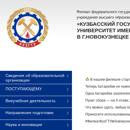
Филиал федерального госуда
учреждения высшего образов
«КУЗБАССКИЙ ГОС
УНИВЕРСИТЕТ ИМЕН
В Г.НОВОКУЗНЕЦКЕ
Сведения об образовательной
В нашем филиале стар
организации
Теперь батарейки не нужн
ПОСТУПАЮЩЕМУ
Одна батарейка загрязняет
Внеучебная деятельность
Пункт сбора — на 4 этаже,
Что можно сдать: любые б
Направления подготовки
Приносите использованны
#ФилиалКузГТУвНовокузн
Наука и инновации