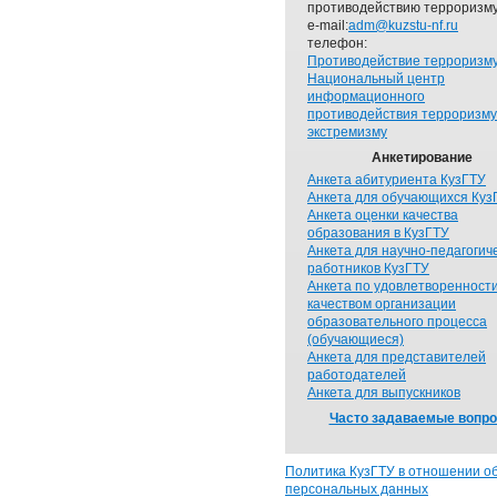
противодействию терроризму
e-mail:
adm@kuzstu-nf.ru
телефон:
Противодействие терроризм
Национальный центр
информационного
противодействия терроризму
экстремизму
Анкетирование
Анкета абитуриента КузГТУ
Анкета для обучающихся Куз
Анкета оценки качества
образования в КузГТУ
Анкета для научно-педагогич
работников КузГТУ
Анкета по удовлетворенност
качеством организации
образовательного процесса
(обучающиеся)
Анкета для представителей
работодателей
Анкета для выпускников
Часто задаваемые вопр
Политика КузГТУ в отношении о
персональных данных