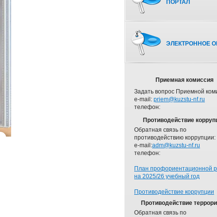
ПОРТАЛ
ЭЛЕКТРОННОЕ О
Приемная комиссия
Задать вопрос Приемной ком
e-mail:
priem@kuzstu-nf.ru
телефон:
Противодействие корруп
Обратная связь по
противодействию коррупции:
e-mail:
adm@kuzstu-nf.ru
телефон:
План профориентационной 
на 2025/26 учебный год
Противодействие коррупции
Противодействие террор
Обратная связь по