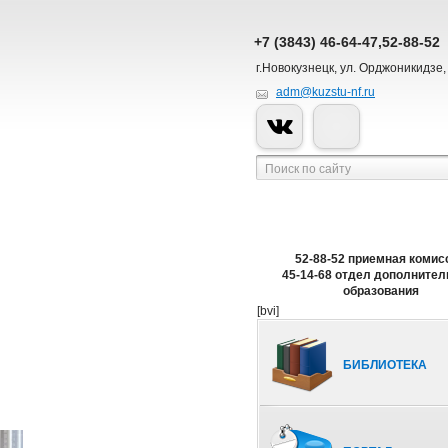
+7 (3843) 46-64-47,52-88-52
г.Новокузнецк, ул. Орджоникидзе,
adm@kuzstu-nf.ru
52-88-52 приемная комис
45-14-68 отдел дополнител
образования
[bvi]
БИБЛИОТЕКА