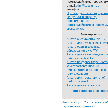
противодействию терроризму
e-mail:
adm@kuzstu-nf.ru
телефон:
Противодействие терроризм
Национальный центр
информационного
противодействия терроризму
экстремизму
Анкетирование
Анкета абитуриента КузГТУ
Анкета для обучающихся Куз
Анкета оценки качества
образования в КузГТУ
Анкета для научно-педагогич
работников КузГТУ
Анкета по удовлетворенност
качеством организации
образовательного процесса
(обучающиеся)
Анкета для представителей
работодателей
Анкета для выпускников
Часто задаваемые вопр
Политика КузГТУ в отношении о
персональных данных