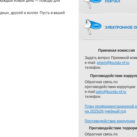
а каждый новый день — поводы для
ПОРТАЛ
ных, друзей и коллег. Пусть в вашей
ЭЛЕКТРОННОЕ О
Приемная комиссия
Задать вопрос Приемной ком
e-mail:
priem@kuzstu-nf.ru
телефон:
Противодействие корруп
Обратная связь по
противодействию коррупции:
e-mail:
adm@kuzstu-nf.ru
телефон:
План профориентационной 
на 2025/26 учебный год
Противодействие коррупции
Противодействие террор
Обратная связь по