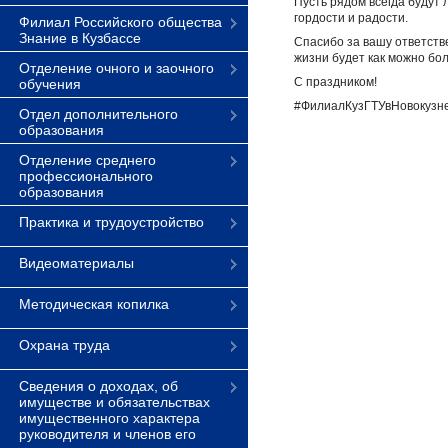
Пусть рядом всегда будут
гордости и радости.
Филиал Российского общества
Знание в Кузбассе
Спасибо за вашу ответстве
жизни будет как можно бо
Отделение очного и заочного
С праздником!
обучения
#ФилиалКузГТУвНовокузн
Отдел дополнительного
образования
Отделение среднего
профессионального
образования
Практика и трудоустройство
Видеоматериалы
Методическая копилка
Охрана труда
Сведения о доходах, об
имуществе и обязательствах
имущественного характера
руководителя и членов его