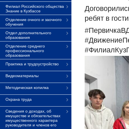
Филиал Российского общества
Договорились
Знание в Кузбассе
ребят в гост
Отделение очного и заочного
обучения
#ПервичкаВ
Отдел дополнительного
образования
#ДвижениеП
Отделение среднего
#ФилиалКузГ
профессионального
образования
Практика и трудоустройство
Видеоматериалы
Методическая копилка
Охрана труда
Сведения о доходах, об
имуществе и обязательствах
имущественного характера
руководителя и членов его