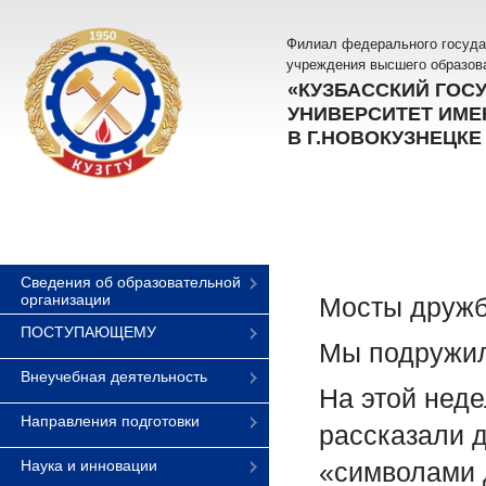
Филиал федерального госуда
учреждения высшего образов
«КУЗБАССКИЙ ГОС
УНИВЕРСИТЕТ ИМЕН
В Г.НОВОКУЗНЕЦКЕ
Сведения об образовательной
организации
Мосты друж
ПОСТУПАЮЩЕМУ
Мы подружи
Внеучебная деятельность
На этой неде
Направления подготовки
рассказали д
Наука и инновации
«символами 