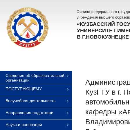
Филиал федерального госуда
учреждения высшего образов
«КУЗБАССКИЙ ГОС
УНИВЕРСИТЕТ ИМЕН
В Г.НОВОКУЗНЕЦКЕ
Сведения об образовательной
организации
Администрац
ПОСТУПАЮЩЕМУ
КузГТУ в г. 
автомобильн
Внеучебная деятельность
кафедры «Ав
Направления подготовки
Владимирови
Наука и инновации