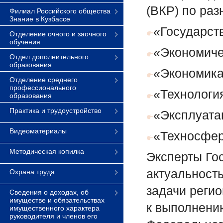
(ВКР) по раз
Филиал Российского общества
Знание в Кузбассе
«Государст
Отделение очного и заочного
обучения
«Экономиче
Отдел дополнительного
образования
«Экономик
Отделение среднего
профессионального
«Технологи
образования
Практика и трудоустройство
«Эксплуата
Видеоматериалы
«Техносфер
Методическая копилка
Эксперты Го
актуальност
Охрана труда
задачи регио
Сведения о доходах, об
имуществе и обязательствах
к выполнени
имущественного характера
руководителя и членов его