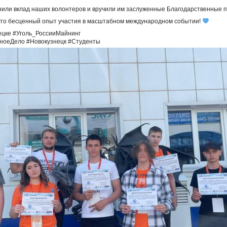
или вклад наших волонтеров и вручили им заслуженные Благодарственные п
это бесценный опыт участия в масштабном международном событии!
цке #Уголь_РоссииМайнинг
ноеДело #Новокузнецк #Студенты