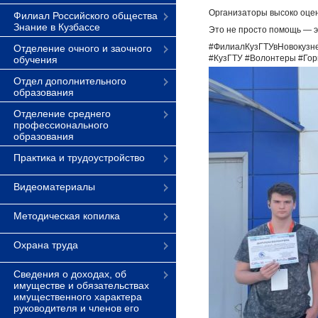
Организаторы высоко оцен
Филиал Российского общества
Знание в Кузбассе
Это не просто помощь — 
#ФилиалКузГТУвНовокузне
Отделение очного и заочного
#КузГТУ #Волонтеры #Гор
обучения
Отдел дополнительного
образования
Отделение среднего
профессионального
образования
Практика и трудоустройство
Видеоматериалы
Методическая копилка
Охрана труда
Сведения о доходах, об
имуществе и обязательствах
имущественного характера
руководителя и членов его