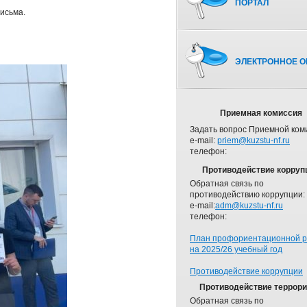
ПОРТАЛ
исьма.
ЭЛЕКТРОННОЕ О
Приемная комиссия
Задать вопрос Приемной ком
e-mail:
priem@kuzstu-nf.ru
телефон:
Противодействие корруп
Обратная связь по
противодействию коррупции:
e-mail:
adm@kuzstu-nf.ru
телефон:
План профориентационной 
на 2025/26 учебный год
Противодействие коррупции
Противодействие террор
Обратная связь по