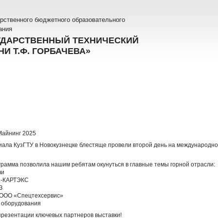
рственного бюджетного образовательного
ания
УДАРСТВЕННЫЙ ТЕХНИЧЕСКИЙ
И Т.Ф. ГОРБАЧЕВА»
 Майнинг 2025
ла КузГТУ в Новокузнецке блестяще провели второй день на международной
рамма позволила нашим ребятам окунуться в главные темы горной отрасли:
чи
ТМ-КАРТЭКС
З
 ООО «Спецтехсервис»
о оборудования
презентации ключевых партнеров выставки!