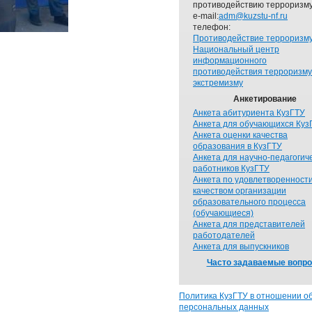
противодействию терроризму
e-mail:
adm@kuzstu-nf.ru
телефон:
Противодействие терроризм
Национальный центр
информационного
противодействия терроризму
экстремизму
Анкетирование
Анкета абитуриента КузГТУ
Анкета для обучающихся Куз
Анкета оценки качества
образования в КузГТУ
Анкета для научно-педагогич
работников КузГТУ
Анкета по удовлетворенност
качеством организации
образовательного процесса
(обучающиеся)
Анкета для представителей
работодателей
Анкета для выпускников
Часто задаваемые вопр
Политика КузГТУ в отношении о
персональных данных