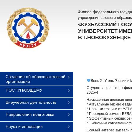
Филиал федерального госуда
учреждения высшего образов
«КУЗБАССКИЙ ГОС
УНИВЕРСИТЕТ ИМЕН
В Г.НОВОКУЗНЕЦКЕ
Сведения об образовательной
День 2 : Уголь России и
организации
Студенты-волонтеры филиа
ПОСТУПАЮЩЕМУ
2025»!
Насыщенная деловая прог
Внеучебная деятельность
* Актуальные бизнес-зада
* Новинки техники от УЗ
* Передовой ремонт БЕЛА
Направления подготовки
* Эффективный сервис от
* Экономика современног
Наука и инновации
Особый интерес вызвали 