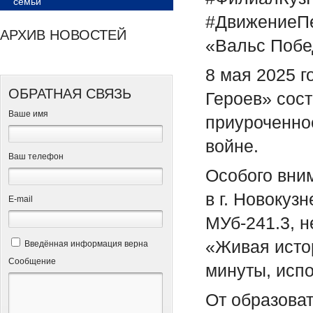
семьи
#ДвижениеПе
АРХИВ НОВОСТЕЙ
«Вальс Побе
8 мая 2025 
ОБРАТНАЯ СВЯЗЬ
Героев» сос
Ваше имя
приуроченно
войне.
Ваш телефон
Особого вни
в г. Новокуз
Е-mail
МУб-241.3, н
«Живая исто
Введённая информация верна
Сообщение
минуты, исп
От образоват