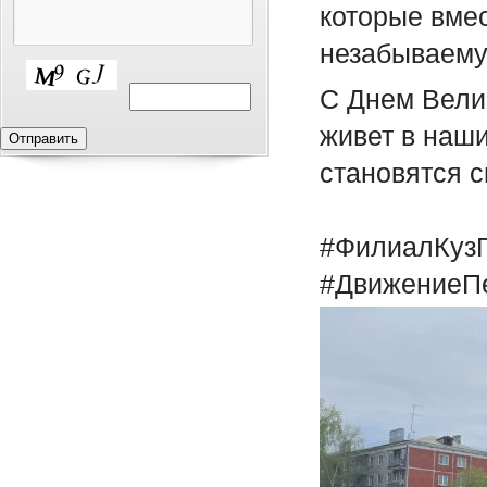
которые вме
незабываему
С Днем Вели
живет в наш
становятся с
#ФилиалКуз
#ДвижениеПе