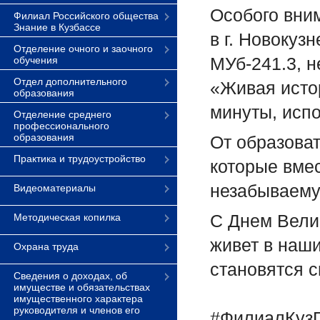
Особого вни
Филиал Российского общества
Знание в Кузбассе
в г. Новокуз
Отделение очного и заочного
МУб-241.3, н
обучения
Отдел дополнительного
«Живая исто
образования
минуты, исп
Отделение среднего
профессионального
образования
От образоват
Практика и трудоустройство
которые вме
незабываему
Видеоматериалы
С Днем Вели
Методическая копилка
живет в наш
Охрана труда
становятся с
Сведения о доходах, об
имуществе и обязательствах
имущественного характера
руководителя и членов его
#ФилиалКуз