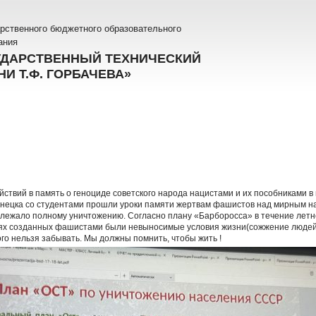
рственного бюджетного образовательного
ания
УДАРСТВЕННЫЙ ТЕХНИЧЕСКИЙ
И Т.Ф. ГОРБАЧЕВА»
йствий в память о геноциде советского народа нацистами и их пособниками 
знецка со студентами прошли уроки памяти жертвам фашистов над мирным н
лежало полному уничтожению. Согласно плану «Барборосса» в течение летн
ях созданных фашистами были невыносимые условия жизни(сожжение людей 
го нельзя забывать. Мы должны помнить, чтобы жить !