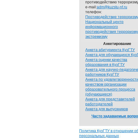
противодействию терроризму
e-mail:
adm@kuzstu-nf.ru
телефон:
Противодействие терроризм
Национальный центр
информационного
противодействия терроризму
экстремизму
Анкетирование
Анкета абитуриента КузГТУ
Анкета для обучающихся Куз
Анкета оценки качества
образования в КузГТУ
Анкета для научно-педагогич
работников КузГТУ
Анкета по удовлетворенност
качеством организации
образовательного процесса
(обучающиеся)
Анкета для представителей
работодателей
Анкета для выпускников
Часто задаваемые вопр
Политика КузГТУ в отношении о
персональных данных