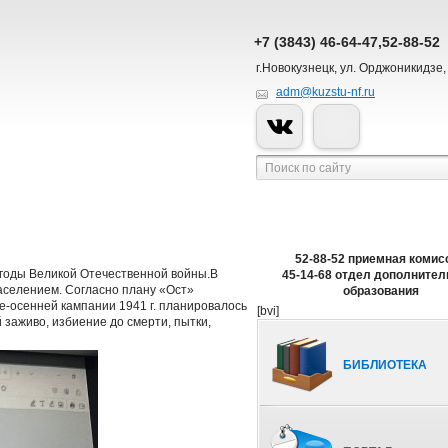
+7 (3843) 46-64-47,52-88-52
г.Новокузнецк, ул. Орджоникидзе,
adm@kuzstu-nf.ru
52-88-52 приемная комис
в годы Великой Отечественной войны.В
45-14-68 отдел дополнител
аселением. Согласно плану «Ост»
образования
е-осенней кампании 1941 г. планировалось
[bvi]
заживо, избиение до смерти, пытки,
БИБЛИОТЕКА