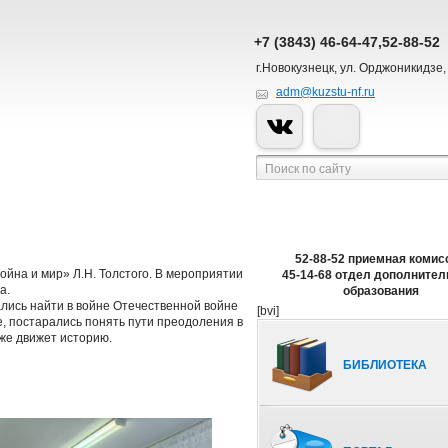
+7 (3843) 46-64-47,52-88-52
г.Новокузнецк, ул. Орджоникидзе,
adm@kuzstu-nf.ru
52-88-52 приемная комис
ойна и мир» Л.Н. Толстого. В мероприятии
45-14-68 отдел дополнител
а.
образования
ались найти в войне Отечественной войне
[bvi]
, постарались понять пути преодоления в
 же движет историю.
БИБЛИОТЕКА