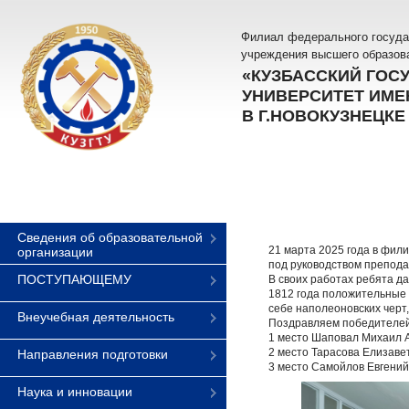
Филиал федерального госуда
учреждения высшего образов
«КУЗБАССКИЙ ГОС
УНИВЕРСИТЕТ ИМЕН
В Г.НОВОКУЗНЕЦКЕ
Сведения об образовательной
21 марта 2025 года в фили
организации
под руководством препода
ПОСТУПАЮЩЕМУ
В своих работах ребята д
1812 года положительные 
себе наполеоновских черт
Внеучебная деятельность
Поздравляем победителей
1 место Шаповал Михаил А
2 место Тарасова Елизаве
Направления подготовки
3 место Самойлов Евгений 
Наука и инновации