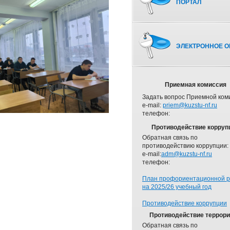
ПОРТАЛ
ЭЛЕКТРОННОЕ О
Приемная комиссия
Задать вопрос Приемной ком
e-mail:
priem@kuzstu-nf.ru
телефон:
Противодействие корруп
Обратная связь по
противодействию коррупции:
e-mail:
adm@kuzstu-nf.ru
телефон:
План профориентационной 
на 2025/26 учебный год
Противодействие коррупции
Противодействие террор
Обратная связь по