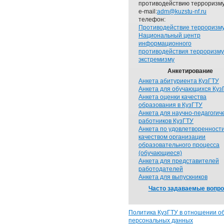
противодействию терроризму
e-mail:
adm@kuzstu-nf.ru
телефон:
Противодействие терроризм
Национальный центр
информационного
противодействия терроризму
экстремизму
Анкетирование
Анкета абитуриента КузГТУ
Анкета для обучающихся Куз
Анкета оценки качества
образования в КузГТУ
Анкета для научно-педагогич
работников КузГТУ
Анкета по удовлетворенност
качеством организации
образовательного процесса
(обучающиеся)
Анкета для представителей
работодателей
Анкета для выпускников
Часто задаваемые вопр
Политика КузГТУ в отношении о
персональных данных