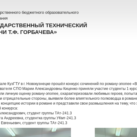
рственного бюджетного образовательного
ания
УДАРСТВЕННЫЙ ТЕХНИЧЕСКИЙ
И Т.Ф. ГОРБАЧЕВА»
але КузГТУ в г. Новокузнецке прошёл конкурс сочинений по роману-эпопее «В
вателя СПО Марии Александровны Киценко приняли участие студенты 1 курс
али личную оценку роману-эпопее, охарактеризовали любимых героев, попыт
и отрицательные стороны, выявили более влиятельного полководца в романе
, концепцию истории в романе и представили свои размышления на тему, что
 конкурса:
лександрович, студент группы ТАт-241.3
та Андреевна, студентка группы УКмт-241.3
Евгеньевич, студент группы ТАт-241.3