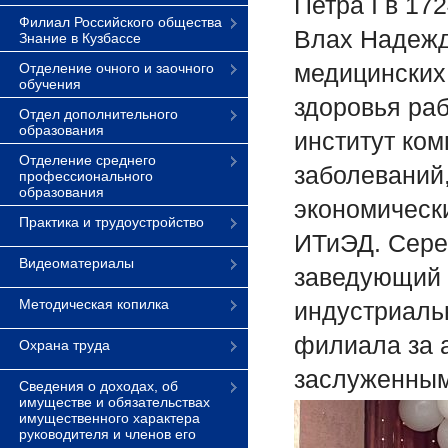
Петра I в 17
Филиал Российского общества
Влах Надежд
Знание в Кузбассе
медицинских
Отделение очного и заочного
обучения
здоровья ра
Отдел дополнительного
образования
институт ко
Отделение среднего
заболеваний,
профессионального
образования
экономическ
Практика и трудоустройство
ИТиЭД. Сере
Видеоматериалы
заведующий 
Методическая копилка
индустриаль
филиала за а
Охрана труда
заслуженным
Сведения о доходах, об
имуществе и обязательствах
имущественного характера
руководителя и членов его