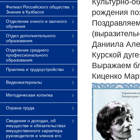
Культурно-о
Филиал Российского общества
рождения по
Знание в Кузбассе
Поздравляем
Отделение очного и заочного
обучения
(выразитель
Отдел дополнительного
образования
Даниила Але
Отделение среднего
Курской дуге
профессионального
образования
Выражаем бл
Практика и трудоустройство
Киценко Мар
Видеоматериалы
Методическая копилка
Охрана труда
Сведения о доходах, об
имуществе и обязательствах
имущественного характера
руководителя и членов его