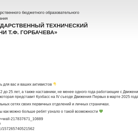
рственного бюджетного образовательного
ания
УДАРСТВЕННЫЙ ТЕХНИЧЕСКИЙ
И Т.Ф. ГОРБАЧЕВА»
 для вас и ваших активистов
2 до 25 лет, а также наставники, не менее одного года работающие с Движен
 которая представит Кузбасс на IV съезде Движения Первых в марте 2025 года
льных сетях своих первичных отделений и личных страничках.
бы как можно больше ребят узнало о такой возможности
?w=wall-217837671_10889
9
opic/157265740521562