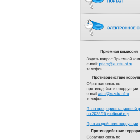
ПОРТАЛ
ЭЛЕКТРОННОЕ О
Приемная комиссия
Задать вопрос Приемной ком
e-mail:
priem@kuzstu-nf.ru
телефон:
Противодействие корруп
Обратная связь по
противодействию коррупции:
e-mail:
adm@kuzstu-nf.ru
телефон:
План профориентационной 
на 2025/26 учебный год
Противодействие коррупции
Противодействие террор
Обратная связь по