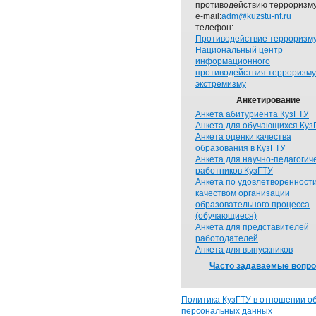
противодействию терроризму
e-mail:
adm@kuzstu-nf.ru
телефон:
Противодействие терроризм
Национальный центр
информационного
противодействия терроризму
экстремизму
Анкетирование
Анкета абитуриента КузГТУ
Анкета для обучающихся Куз
Анкета оценки качества
образования в КузГТУ
Анкета для научно-педагогич
работников КузГТУ
Анкета по удовлетворенност
качеством организации
образовательного процесса
(обучающиеся)
Анкета для представителей
работодателей
Анкета для выпускников
Часто задаваемые вопр
Политика КузГТУ в отношении о
персональных данных