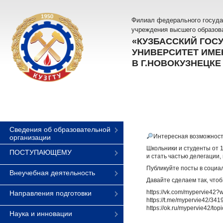
Филиал федерального госуда
учреждения высшего образов
«КУЗБАССКИЙ ГОС
УНИВЕРСИТЕТ ИМЕН
В Г.НОВОКУЗНЕЦКЕ
Сведения об образовательной
Интересная возможность
организации
Школьники и студенты от 1
ПОСТУПАЮЩЕМУ
и стать частью делегации,
Публикуйте посты в социа
Внеучебная деятельность
Давайте сделаем так, что
https://vk.com/mypervie42
Направления подготовки
https://t.me/mypervie42/341
https://ok.ru/mypervie42/t
Наука и инновации