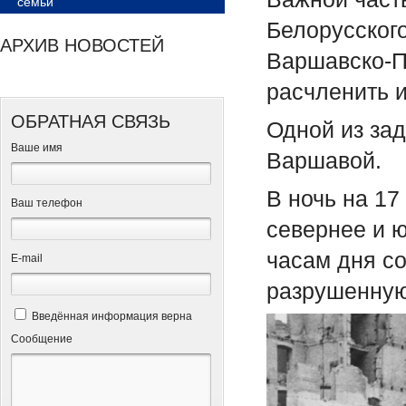
семьи
Белорусског
АРХИВ НОВОСТЕЙ
Варшавско-П
расчленить и
ОБРАТНАЯ СВЯЗЬ
Одной из за
Ваше имя
Варшавой.
В ночь на 1
Ваш телефон
севернее и ю
часам дня с
Е-mail
разрушенную
Введённая информация верна
Сообщение