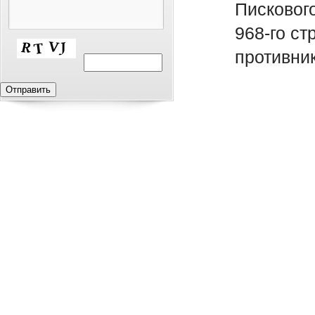
Писковог
968-го с
противни