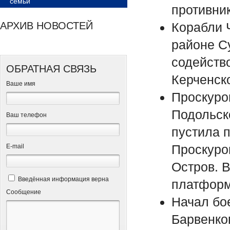
семьи
противни
АРХИВ НОВОСТЕЙ
Корабли 
районе С
содейств
ОБРАТНАЯ СВЯЗЬ
Керченск
Ваше имя
Проскуро
Подольск
Ваш телефон
пустила п
Проскуро
Е-mail
Остров. В
Введённая информация верна
платформ 
Сообщение
Начал бо
Барвенков