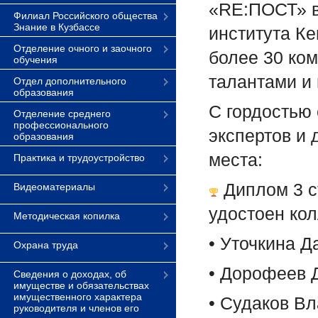
«RE:ПОСТ» в
Филиал Российского общества
Знание в Кузбассе
института К
Отделение очного и заочного
более 30 ком
обучения
талантами и
Отдел дополнительного
образования
С гордостью
Отделение среднего
профессионального
экспертов и 
образования
места:
Практика и трудоустройство
Диплом 3 с
Видеоматериалы
удостоен кол
Методическая копилка
• Уточкина Д
Охрана труда
• Дорофеев Д
Сведения о доходах, об
имуществе и обязательствах
имущественного характера
• Судаков Вл
руководителя и членов его