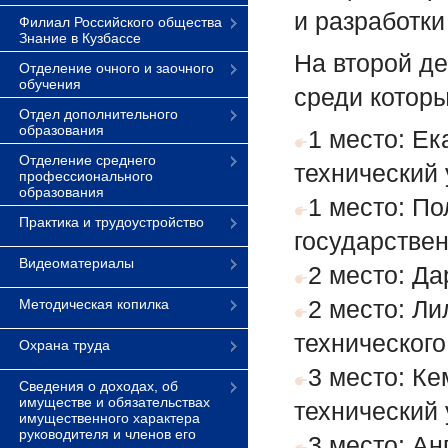
и разработк
Филиал Российского общества
Знание в Кузбассе
На второй д
Отделение очного и заочного
обучения
среди котор
Отдел дополнительного
образования
1 место: Е
Отделение среднего
технический 
профессионального
образования
1 место: П
Практика и трудоустройство
государстве
Видеоматериалы
2 место: Д
2 место: Ли
Методическая копилка
технического
Охрана труда
3 место: К
Сведения о доходах, об
имуществе и обязательствах
технический 
имущественного характера
руководителя и членов его
3 место: А