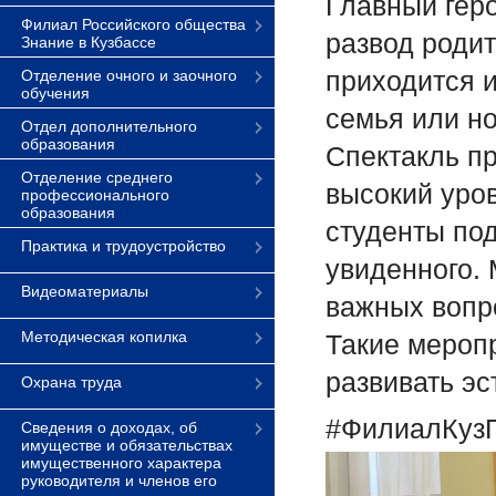
Главный гер
Филиал Российского общества
развод родит
Знание в Кузбассе
приходится и
Отделение очного и заочного
обучения
семья или н
Отдел дополнительного
образования
Спектакль п
Отделение среднего
высокий уро
профессионального
образования
студенты по
Практика и трудоустройство
увиденного. 
Видеоматериалы
важных вопр
Методическая копилка
Такие мероп
развивать эс
Охрана труда
#ФилиалКузГ
Сведения о доходах, об
имуществе и обязательствах
имущественного характера
руководителя и членов его