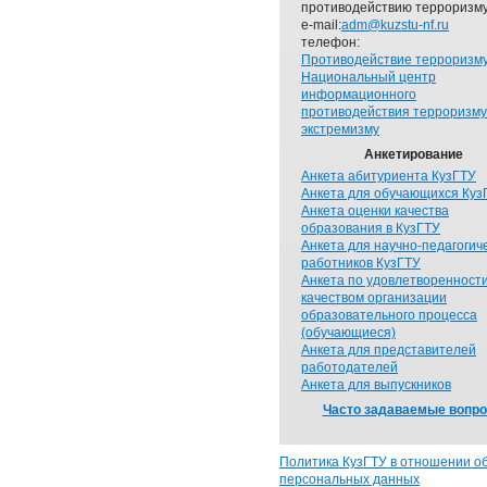
противодействию терроризму
e-mail:
adm@kuzstu-nf.ru
телефон:
Противодействие терроризм
Национальный центр
информационного
противодействия терроризму
экстремизму
Анкетирование
Анкета абитуриента КузГТУ
Анкета для обучающихся Куз
Анкета оценки качества
образования в КузГТУ
Анкета для научно-педагогич
работников КузГТУ
Анкета по удовлетворенност
качеством организации
образовательного процесса
(обучающиеся)
Анкета для представителей
работодателей
Анкета для выпускников
Часто задаваемые вопр
Политика КузГТУ в отношении о
персональных данных