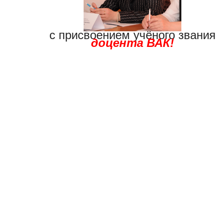
с присвоением учёного звания
доцента ВАК!