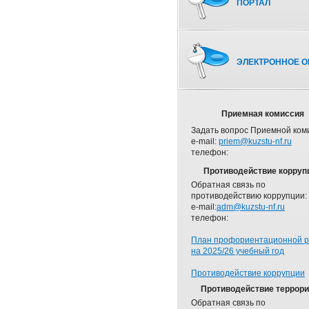
ПОРТАЛ
ЭЛЕКТРОННОЕ О
Приемная комиссия
Задать вопрос Приемной ком
e-mail:
priem@kuzstu-nf.ru
телефон:
Противодействие корруп
Обратная связь по
противодействию коррупции:
e-mail:
adm@kuzstu-nf.ru
телефон:
План профориентационной 
на 2025/26 учебный год
Противодействие коррупции
Противодействие террор
Обратная связь по