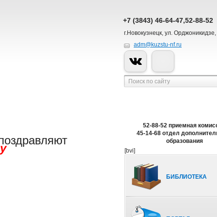
+7 (3843) 46-64-47,52-88-52
г.Новокузнецк, ул. Орджоникидзе,
adm@kuzstu-nf.ru
52-88-52 приемная комис
45-14-68 отдел дополнител
 поздравляют
образования
у
[bvi]
БИБЛИОТЕКА