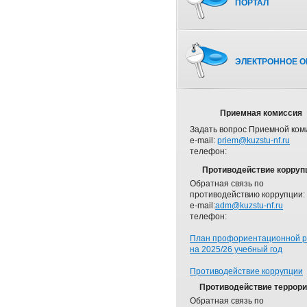
ПОРТАЛ
ЭЛЕКТРОННОЕ О
Приемная комиссия
Задать вопрос Приемной ком
e-mail:
priem@kuzstu-nf.ru
телефон:
Противодействие корруп
Обратная связь по
противодействию коррупции:
e-mail:
adm@kuzstu-nf.ru
телефон:
План профориентационной 
на 2025/26 учебный год
Противодействие коррупции
Противодействие террор
Обратная связь по