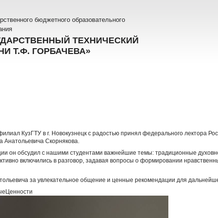
рственного бюджетного образовательного
ания
УДАРСТВЕННЫЙ ТЕХНИЧЕСКИЙ
И Т.Ф. ГОРБАЧЕВА»
филиал КузГТУ в г. Новокузнецк с радостью принял федерального лектора Ро
а Анатольевича Скорнякова.
кции он обсудил с нашими студентами важнейшие темы: традиционные духов
активно включились в разговор, задавая вопросы о формировании нравственн
тольевича за увлекательное общение и ценные рекомендации для дальнейше
ныеЦенности