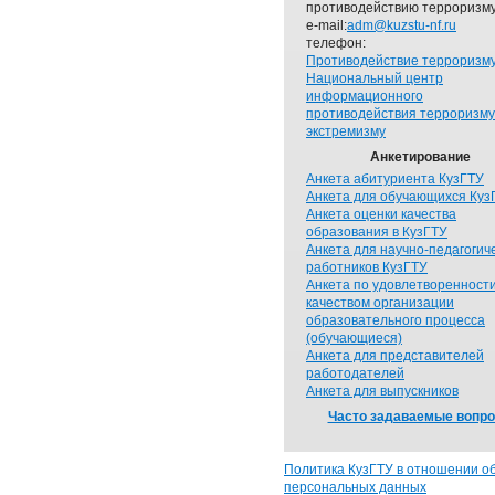
противодействию терроризму
e-mail:
adm@kuzstu-nf.ru
телефон:
Противодействие терроризм
Национальный центр
информационного
противодействия терроризму
экстремизму
Анкетирование
Анкета абитуриента КузГТУ
Анкета для обучающихся Куз
Анкета оценки качества
образования в КузГТУ
Анкета для научно-педагогич
работников КузГТУ
Анкета по удовлетворенност
качеством организации
образовательного процесса
(обучающиеся)
Анкета для представителей
работодателей
Анкета для выпускников
Часто задаваемые вопр
Политика КузГТУ в отношении о
персональных данных