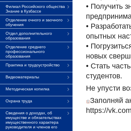
• Получить з
Филиал Российского общества
Знание в Кузбассе
предпринима
Отделение очного и заочного
• Разработат
обучения
Отдел дополнительного
опытных нас
образования
• Погрузить
Отделение среднего
профессионального
новых сверш
образования
• Стать час
Практика и трудоустройство
студентов.
Видеоматериалы
Не упусти в
Методическая копилка
Заполняй ан
Охрана труда
https://vk.c
Сведения о доходах, об
имуществе и обязательствах
имущественного характера
руководителя и членов его