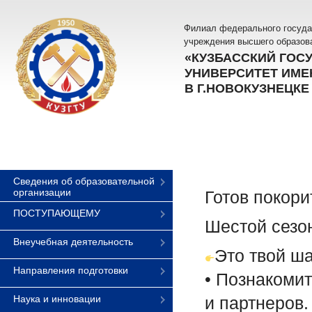
Филиал федерального госуда
учреждения высшего образов
«КУЗБАССКИЙ ГОС
УНИВЕРСИТЕТ ИМЕН
В Г.НОВОКУЗНЕЦКЕ
Сведения об образовательной
организации
Готов покор
ПОСТУПАЮЩЕМУ
Шестой сезо
Внеучебная деятельность
Это твой ша
Направления подготовки
• Познакоми
Наука и инновации
и партнеров.