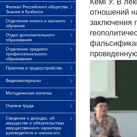
КемГУ. В ле
Филиал Российского общества
отношений н
Знание в Кузбассе
заключения 
Отделение очного и заочного
обучения
геополитиче
Отдел дополнительного
образования
фальсификац
Отделение среднего
проведенную
профессионального
образования
Практика и трудоустройство
Видеоматериалы
Методическая копилка
Охрана труда
Сведения о доходах, об
имуществе и обязательствах
имущественного характера
руководителя и членов его