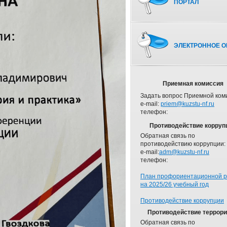
ПОРТАЛ
ЭЛЕКТРОННОЕ О
Приемная комиссия
Задать вопрос Приемной ком
e-mail:
priem@kuzstu-nf.ru
телефон:
Противодействие корруп
Обратная связь по
противодействию коррупции:
e-mail:
adm@kuzstu-nf.ru
телефон:
План профориентационной 
на 2025/26 учебный год
Противодействие коррупции
Противодействие террор
Обратная связь по