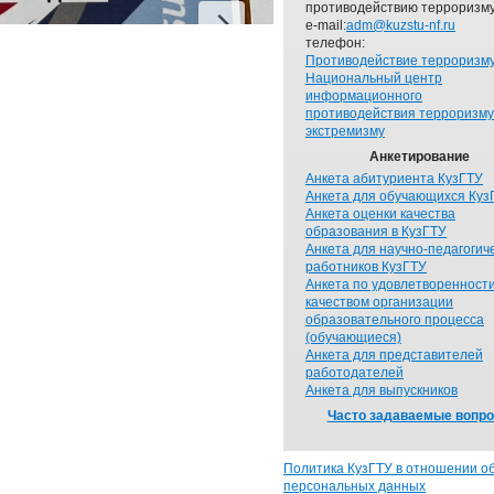
противодействию терроризму
e-mail:
adm@kuzstu-nf.ru
телефон:
Противодействие терроризм
Национальный центр
информационного
противодействия терроризму
экстремизму
Анкетирование
Анкета абитуриента КузГТУ
Анкета для обучающихся Куз
Анкета оценки качества
образования в КузГТУ
Анкета для научно-педагогич
работников КузГТУ
Анкета по удовлетворенност
качеством организации
образовательного процесса
(обучающиеся)
Анкета для представителей
работодателей
Анкета для выпускников
Часто задаваемые вопр
Политика КузГТУ в отношении о
персональных данных