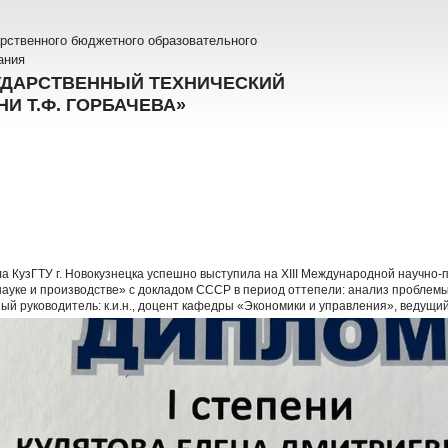
рственного бюджетного образовательного
ания
УДАРСТВЕННЫЙ ТЕХНИЧЕСКИЙ
И Т.Ф. ГОРБАЧЕВА»
ла КузГТУ г. Новокузнецка успешно выступила на XIII Международной научн
науке и производстве» с докладом СССР в период оттепели: анализ проблем
ный руководитель: к.и.н., доцент кафедры «Экономики и управления», ведущи