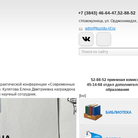
+7 (3843) 46-64-47,52-88-52
г.Новокузнецк, ул. Орджоникидзе,
adm@kuzstu-nf.ru
52-88-52 приемная комис
о-практической конференции «Современные
45-14-68 отдел дополнител
ы. Кулятова Елена Дмитриевна награждена
образования
й научный сотрудник.
[bvi]
БИБЛИОТЕКА