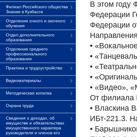
В этом году 
Филиал Российского общества
Знание в Кузбассе
Федерации Г
Отделение очного и заочного
Федерации от
обучения
Направления
Отдел дополнительного
образования
• «Вокально
Отделение среднего
профессионального
• «Танцевал
образования
• «Театраль
Практика и трудоустройство
• «Оригинал
Видеоматериалы
• «Видео», «
Методическая копилка
От филиала К
Охрана труда
• Власкина 
ИБт-221.3. 
Сведения о доходах, об
имуществе и обязательствах
• Барышнико
имущественного характера
руководителя и членов его