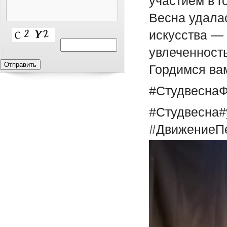
участием в 
Весна удалас
искусства —
увлеченност
Гордимся ва
#СтудвеснаФ
#Студвесна
#ДвижениеП