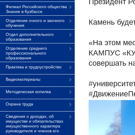
Президент Р
Филиал Российского общества
Знание в Кузбассе
Камень буде
Отделение очного и заочного
обучения
Отдел дополнительного
образования
«На этом м
Отделение среднего
КАМПУС «КУЗ
профессионального
образования
совершать на
Практика и трудоустройство
Видеоматериалы
#университе
Методическая копилка
#ДвижениеП
Охрана труда
Сведения о доходах, об
имуществе и обязательствах
имущественного характера
руководителя и членов его