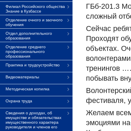
ГБб-201.3 М
Филиал Российского общества
Знание в Кузбассе
сложный отб
Отделение очного и заочного
обучения
Сейчас ребя
Отдел дополнительного
Проходят обу
образования
объектах. Оч
Отделение среднего
профессионального
образования
волонтерами:
Практика и трудоустройство
тренингов …
побывать вну
Видеоматериалы
Волонтерский
Методическая копилка
фестиваля, у
Охрана труда
Желаем всем
Сведения о доходах, об
имуществе и обязательствах
эмоциями наб
имущественного характера
руководителя и членов его