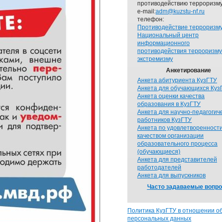
противодействию терроризму
e-mail:
adm@kuzstu-nf.ru
телефон:
Противодействие терроризм
Национальный центр
информационного
противодействия терроризму
экстремизму
Анкетирование
Анкета абитуриента КузГТУ
Анкета для обучающихся Куз
Анкета оценки качества
образования в КузГТУ
Анкета для научно-педагогич
работников КузГТУ
Анкета по удовлетворенност
качеством организации
образовательного процесса
(обучающиеся)
Анкета для представителей
работодателей
Анкета для выпускников
Часто задаваемые вопр
Политика КузГТУ в отношении о
персональных данных