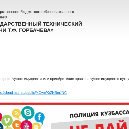
рственного бюджетного образовательного
ания
УДАРСТВЕННЫЙ ТЕХНИЧЕСКИЙ
И Т.Ф. ГОРБАЧЕВА»
ищение чужого имущества или приобретение права на чужое имущество путе
ps://cloud.mail.ru/public/MCvm/KrZNSmJNC