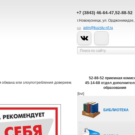
+7 (3843) 46-64-47,52-88-52
г.Новокузнецк, ул. Орджоникидзе,
adm@kuzstu-nf.ru
52-88-52 приемная комис
м обмана или злоупотребления доверием.
45-14-68 отдел дополнител
образования
[bvi]
БИБЛИОТЕКА