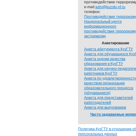
противодействию терроризму
e-mail:
adm@kuzstu-nf.ru
телефон:
Противодействие терроризм
Национальный центр
информационного
противодействия терроризму
экстремизму
Анкетирование
Анкета абитуриента КузГТУ
Анкета для обучающихся Куз
Анкета оценки качества
образования в КузГТУ
Анкета для научно-педагогич
работников КузГТУ
Анкета по удовлетворенност
качеством организации
образовательного процесса
(обучающиеся)
Анкета для представителей
работодателей
Анкета для выпускников
Часто задаваемые вопр
Политика КузГТУ в отношении о
персональных данных