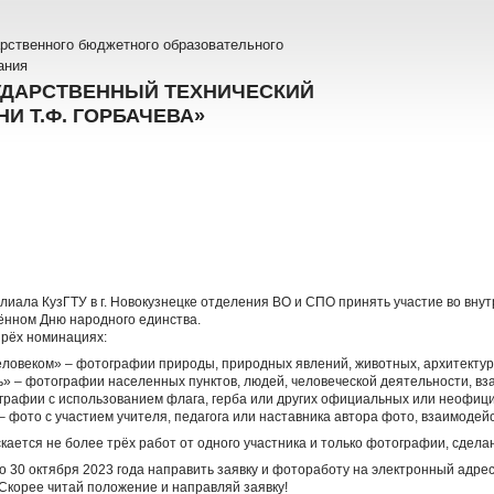
рственного бюджетного образовательного
ания
УДАРСТВЕННЫЙ ТЕХНИЧЕСКИЙ
И Т.Ф. ГОРБАЧЕВА»
иала КузГТУ в г. Новокузнецке отделения ВО и СПО принять участие во вну
щённом Дню народного единства.
ырёх номинациях:
ловеком» – фотографии природы, природных явлений, животных, архитектуры,
ь» – фотографии населенных пунктов, людей, человеческой деятельности, вза
графии с использованием флага, герба или других официальных или неофиц
 фото с участием учителя, педагога или наставника автора фото, взаимодейс
скается не более трёх работ от одного участника и только фотографии, сдел
о 30 октября 2023 года направить заявку и фотоработу на электронный адре
Скорее читай положение и направляй заявку!