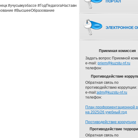
ПОРТАЛ
нецк
#учусьвкузбассе
#ГодПедагогаНаставника
зование
#ВысшееОбразование
ЭЛЕКТРОННОЕ О
Приемная комиссия
Задать вопрос Приемной ком
e-mail:
priem@kuzstu-nf.ru
телефон:
Противодействие корруп
Обратная связь по
противодействию коррупции:
e-mail:
adm@kuzstu-nf.ru
телефон:
План профориентационной 
на 2025/26 учебный год
Противодействие коррупции
Противодействие террор
Обратная связь по