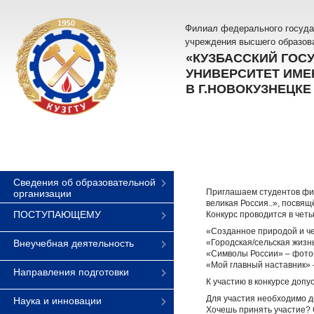
Филиал федерального госуда
учреждения высшего образов
«КУЗБАССКИЙ ГОС
УНИВЕРСИТЕТ ИМЕН
В Г.НОВОКУЗНЕЦКЕ
Сведения об образовательной
Приглашаем студентов фил
организации
великая Россия..», посвя
ПОСТУПАЮЩЕМУ
Конкурс проводится в чет
«Созданное природой и че
Внеучебная деятельность
«Городская/сельская жизн
«Символы России» – фото
«Мой главный наставник» –
Направления подготовки
К участию в конкурсе допу
Для участия необходимо д
Наука и инновации
Хочешь принять участие? 