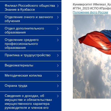
#университет
#Филиал_Ку
Филиал Российского общества
#ГПН_2023
#СПО
#Профо
Знание в Кузбассе
Положение фото России
Отделение очного и заочного
обучения
Отдел дополнительного
образования
Отделение среднего
профессионального
образования
Практика и трудоустройство
Видеоматериалы
Методическая копилка
Охрана труда
Сведения о доходах, об
имуществе и обязательствах
имущественного характера
руководителя и членов его