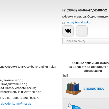
+7 (3843) 46-64-47,52-88-52
г.Новокузнецк, ул. Орджоникидзе,
adm@kuzstu-nf.ru
52-88-52 приемная комис
тривузовском конкурсе фотографии «Моя
45-14-68 отдел дополнител
образования
[bvi]
 техники и пр.;
имодействия и пр.;
иальных символов России;
БИБЛИОТЕКА
твием ученика и учителя и пр.
анные на территории России.
с
davydenkomn@mail.ru