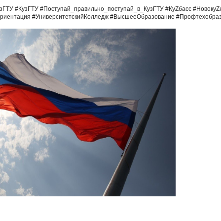
зГТУ
#КузГТУ
#Поступай_правильно_поступай_в_КузГТУ
#КуZбасс
#НовокуZ
риентация
#УниверситетскийКолледж
#ВысшееОбразование
#Профтехобра