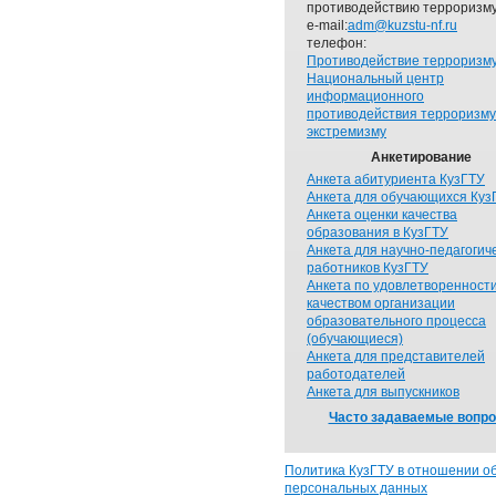
противодействию терроризму
e-mail:
adm@kuzstu-nf.ru
телефон:
Противодействие терроризм
Национальный центр
информационного
противодействия терроризму
экстремизму
Анкетирование
Анкета абитуриента КузГТУ
Анкета для обучающихся Куз
Анкета оценки качества
образования в КузГТУ
Анкета для научно-педагогич
работников КузГТУ
Анкета по удовлетворенност
качеством организации
образовательного процесса
(обучающиеся)
Анкета для представителей
работодателей
Анкета для выпускников
Часто задаваемые вопр
Политика КузГТУ в отношении о
персональных данных