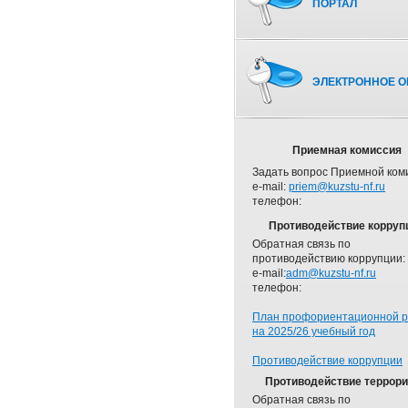
ПОРТАЛ
ЭЛЕКТРОННОЕ О
Приемная комиссия
Задать вопрос Приемной ком
e-mail:
priem@kuzstu-nf.ru
телефон:
Противодействие корруп
Обратная связь по
противодействию коррупции:
e-mail:
adm@kuzstu-nf.ru
телефон:
План профориентационной 
на 2025/26 учебный год
Противодействие коррупции
Противодействие террор
Обратная связь по