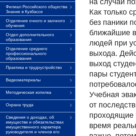
на случай по
Филиал Российского общества
Как только с
Знание в Кузбассе
без паники п
Отделение очного и заочного
обучения
ближайшие вы
Отдел дополнительного
образования
людей при у
Отделение среднего
выхода. Дейс
профессионального
образования
выход студе
Практика и трудоустройство
пары студент
Видеоматериалы
потребовалос
Методическая копилка
Учебная эва
от последств
Охрана труда
проходящие 
Сведения о доходах, об
имуществе и обязательствах
время реаль
имущественного характера
руководителя и членов его
важно, потом