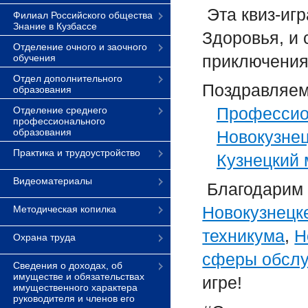
Эта квиз-иг
Филиал Российского общества
Знание в Кузбассе
Здоровья, и 
Отделение очного и заочного
приключения
обучения
Отдел дополнительного
Поздравляем
образования
Профессио
Отделение среднего
профессионального
образования
Новокузнец
Практика и трудоустройство
Кузнецкий 
Видеоматериалы
Благодарим
Новокузнецк
Методическая копилка
техникума
,
Н
Охрана труда
сферы обсл
Сведения о доходах, об
имуществе и обязательствах
игре!
имущественного характера
руководителя и членов его