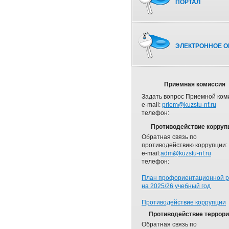
ПОРТАЛ
ЭЛЕКТРОННОЕ О
Приемная комиссия
Задать вопрос Приемной ком
e-mail:
priem@kuzstu-nf.ru
телефон:
Противодействие корруп
Обратная связь по
противодействию коррупции:
e-mail:
adm@kuzstu-nf.ru
телефон:
План профориентационной 
на 2025/26 учебный год
Противодействие коррупции
Противодействие террор
Обратная связь по