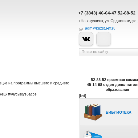
+7 (3843) 46-64-47,52-88-52
г.Новокузнецк, ул. Орджоникидзе,
adm@kuzstu-nf.ru
52-88-52 приемная комис
ецке на программы высшего и среднего
45-14-68 отдел дополнител
образования
ецк #учусьвкузбассе
[bvi]
БИБЛИОТЕКА