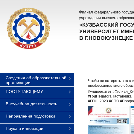
Филиал федерального госуда
учреждения высшего образов
«КУЗБАССКИЙ ГОС
УНИВЕРСИТЕТ ИМЕН
В Г.НОВОКУЗНЕЦКЕ
Сведения об образовательной
Чтобы не потерять всю ва
организации
профессионального образо
ПОСТУПАЮЩЕМУ
#университет #Филиал_Ку
#ГодПедагогаНаставника
#ГПН_2023 #СПО #Профор
Внеучебная деятельность
Направления подготовки
Наука и инновации