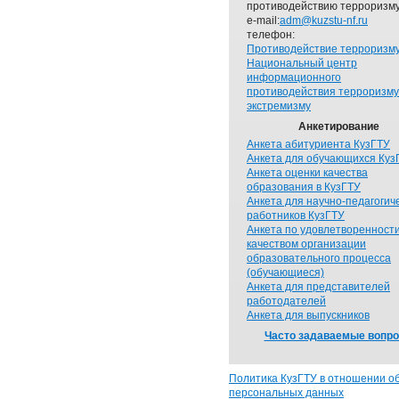
противодействию терроризму
e-mail:
adm@kuzstu-nf.ru
телефон:
Противодействие терроризм
Национальный центр
информационного
противодействия терроризму
экстремизму
Анкетирование
Анкета абитуриента КузГТУ
Анкета для обучающихся Куз
Анкета оценки качества
образования в КузГТУ
Анкета для научно-педагогич
работников КузГТУ
Анкета по удовлетворенност
качеством организации
образовательного процесса
(обучающиеся)
Анкета для представителей
работодателей
Анкета для выпускников
Часто задаваемые вопр
Политика КузГТУ в отношении о
персональных данных