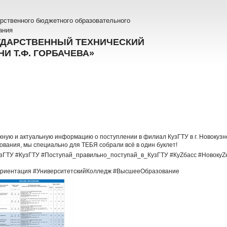
рственного бюджетного образовательного
ания
УДАРСТВЕННЫЙ ТЕХНИЧЕСКИЙ
И Т.Ф. ГОРБАЧЕВА»
жную и актуальную информацию о поступлении в филиал КузГТУ в г. Новокузн
вания, мы специально для ТЕБЯ собрали всё в один буклет!
зГТУ #КузГТУ #Поступай_правильно_поступай_в_КузГТУ #КуZбасс #НовокуZн
иентация #УниверситетскийКолледж #ВысшееОбразование