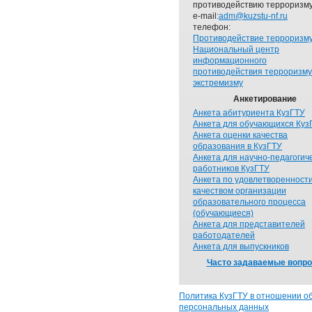
противодействию терроризму
e-mail:
adm@kuzstu-nf.ru
телефон:
Противодействие терроризм
Национальный центр
информационного
противодействия терроризму
экстремизму
Анкетирование
Анкета абитуриента КузГТУ
Анкета для обучающихся Куз
Анкета оценки качества
образования в КузГТУ
Анкета для научно-педагогич
работников КузГТУ
Анкета по удовлетворенност
качеством организации
образовательного процесса
(обучающиеся)
Анкета для представителей
работодателей
Анкета для выпускников
Часто задаваемые вопр
Политика КузГТУ в отношении о
персональных данных