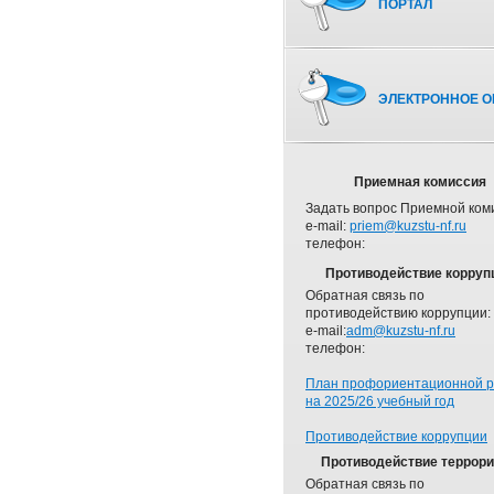
ПОРТАЛ
ЭЛЕКТРОННОЕ О
Приемная комиссия
Задать вопрос Приемной ком
e-mail:
priem@kuzstu-nf.ru
телефон:
Противодействие корруп
Обратная связь по
противодействию коррупции:
e-mail:
adm@kuzstu-nf.ru
телефон:
План профориентационной 
на 2025/26 учебный год
Противодействие коррупции
Противодействие террор
Обратная связь по