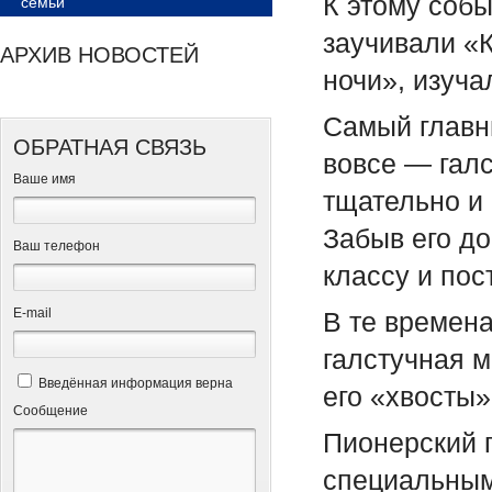
К этому соб
семьи
заучивали «К
АРХИВ НОВОСТЕЙ
ночи», изуча
Самый главны
ОБРАТНАЯ СВЯЗЬ
вовсе — галс
Ваше имя
тщательно и
Забыв его д
Ваш телефон
классу и пос
Е-mail
В те времена
галстучная м
Введённая информация верна
его «хвосты»
Сообщение
Пионерский 
специальным