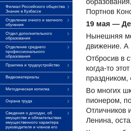
образования,
Филиал Российского общества
Портнов Конс
Знание в Кузбассе
Отделение очного и заочного
19 мая — Д
обучения
Отдел дополнительного
Нынешняя мол
образования
движение. А
Отделение среднего
профессионального
образования
Отбросив в 
Практика и трудоустройство
когда-то эт
праздником,
Видеоматериалы
Во многих шк
Методическая копилка
пионером, по
Охрана труда
Отличников 
Сведения о доходах, об
имуществе и обязательствах
Ленина, ост
имущественного характера
руководителя и членов его