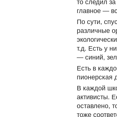
то следил за
главное — в
По сути, спу
различные о
экологическ
т.д. Есть у 
— синий, зе
Есть в каждо
пионерская 
В каждой шк
активисты. 
оставлено, т
тоже соотве