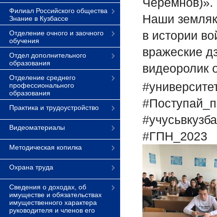
Черемнов)».
Филиал Российского общества
Наши земляк
Знание в Кузбассе
в истории во
Отделение очного и заочного
обучения
вражеские д
Отдел дополнительного
образования
видеоролик 
Отделение среднего
#университе
профессионального
образования
#Поступай_п
Практика и трудоустройство
#учусьвкузб
Видеоматериалы
#ГПН_2023
Методическая копилка
Охрана труда
Сведения о доходах, об
имуществе и обязательствах
имущественного характера
руководителя и членов его