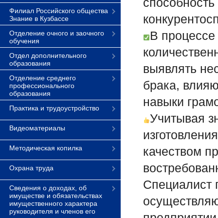
способность 
Филиал Российского общества
конкурентос
Знание в Кузбассе
В процессе 
Отделение очного и заочного
обучения
количественн
Отдел дополнительного
образования
выявлять не
Отделение среднего
брака, влияю
профессионального
образования
навыки грам
Практика и трудоустройство
Учитывая з
Видеоматериалы
изготовления
Методическая копилка
качеством пр
востребованн
Охрана труда
Специалист 
Сведения о доходах, об
имуществе и обязательствах
осуществляю
имущественного характера
руководителя и членов его
предприятии