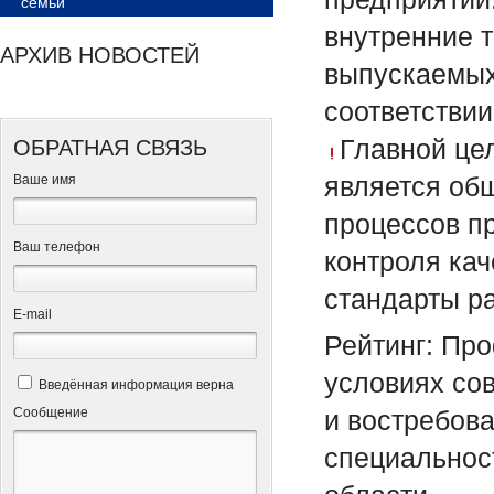
семьи
внутренние 
АРХИВ НОВОСТЕЙ
выпускаемых
соответстви
Главной це
ОБРАТНАЯ СВЯЗЬ
является об
Ваше имя
процессов п
Ваш телефон
контроля кач
стандарты р
Е-mail
Рейтинг: Про
условиях со
Введённая информация верна
Сообщение
и востребов
специальнос