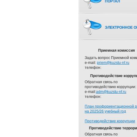
ПОРТАЛ
ЭЛЕКТРОННОЕ О
Приемная комиссия
Задать вопрос Приемной ком
e-mail:
priem@kuzstu-nf.ru
телефон:
Противодействие корруп
Обратная связь по
противодействию коррупции:
e-mail:
adm@kuzstu-nf.ru
телефон:
План профориентационной 
на 2025/26 учебный год
Противодействие коррупции
Противодействие террор
Обратная связь по