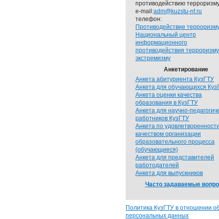
противодействию терроризму
e-mail:
adm@kuzstu-nf.ru
телефон:
Противодействие терроризм
Национальный центр
информационного
противодействия терроризму
экстремизму
Анкетирование
Анкета абитуриента КузГТУ
Анкета для обучающихся Куз
Анкета оценки качества
образования в КузГТУ
Анкета для научно-педагогич
работников КузГТУ
Анкета по удовлетворенност
качеством организации
образовательного процесса
(обучающиеся)
Анкета для представителей
работодателей
Анкета для выпускников
Часто задаваемые вопр
Политика КузГТУ в отношении о
персональных данных