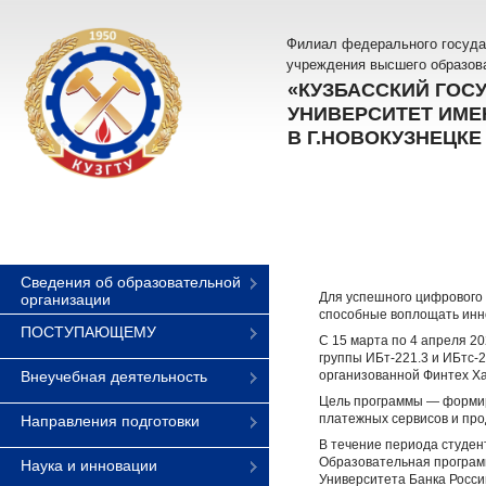
Филиал федерального госуда
учреждения высшего образов
«КУЗБАССКИЙ ГОС
УНИВЕРСИТЕТ ИМЕН
В Г.НОВОКУЗНЕЦКЕ
Сведения об образовательной
Для успешного цифрового 
организации
способные воплощать инно
ПОСТУПАЮЩЕМУ
С 15 марта по 4 апреля 2
группы ИБт-221.3 и ИБтс-
Внеучебная деятельность
организованной Финтех Х
Цель программы — формир
платежных сервисов и про
Направления подготовки
В течение периода студен
Образовательная программ
Наука и инновации
Университета Банка Росси