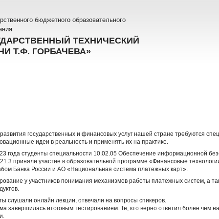
рственного бюджетного образовательного
ания
УДАРСТВЕННЫЙ ТЕХНИЧЕСКИЙ
И Т.Ф. ГОРБАЧЕВА»
развития государственных и финансовых услуг нашей стране требуются спец
вационные идеи в реальность и применять их на практике.
023 года студенты специальности 10.02.05 Обеспечение информационной бе
221.3 приняли участие в образовательной программе «Финансовые технологии
абом Банка России и АО «Национальная система платежных карт».
ование у участников понимания механизмов работы платежных систем, а та
дуктов.
ты слушали онлайн лекции, отвечали на вопросы спикеров.
а завершилась итоговым тестированием. Те, кто верно ответил более чем н
и.