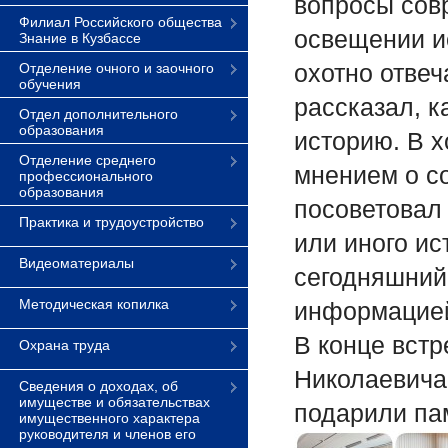
вопросы сов
Филиал Российского общества
освещении и
Знание в Кузбассе
охотно отвеч
Отделение очного и заочного
обучения
рассказал, к
Отдел дополнительного
образования
историю. В 
Отделение среднего
мнением о с
профессионального
образования
посоветовал
Практика и трудоустройство
или иного ис
Видеоматериалы
сегодняшний
Методическая копилка
информацией
В конце вст
Охрана труда
Николаевича 
Сведения о доходах, об
имуществе и обязательствах
подарили па
имущественного характера
руководителя и членов его