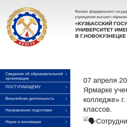
Филиал федерального госуда
учреждения высшего образов
«КУЗБАССКИЙ ГОС
УНИВЕРСИТЕТ ИМЕН
В Г.НОВОКУЗНЕЦКЕ
Сведения об образовательной
организации
07 апреля 20
ПОСТУПАЮЩЕМУ
Ярмарке уче
колледже» г.
Внеучебная деятельность
классов.
Направления подготовки
Сотрудни
Наука и инновации