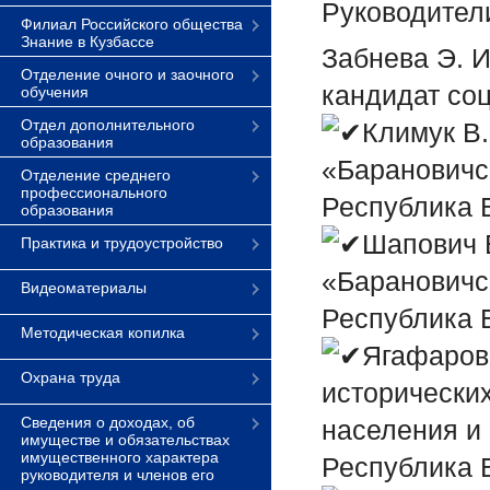
Руководители
Филиал Российского общества
Знание в Кузбассе
Забнева Э. 
Отделение очного и заочного
кандидат соц
обучения
Отдел дополнительного
Климук В.
образования
«Барановичск
Отделение среднего
профессионального
Республика 
образования
Шапович Е
Практика и трудоустройство
«Барановичск
Видеоматериалы
Республика 
Методическая копилка
Ягафарова
Охрана труда
исторических
Сведения о доходах, об
населения и 
имуществе и обязательствах
имущественного характера
Республика 
руководителя и членов его