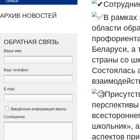
семьи
Сотрудни
АРХИВ НОВОСТЕЙ
В рамках
области обр
профориента
ОБРАТНАЯ СВЯЗЬ
Беларуси, а
Ваше имя
страны со ш
Состоялась 
Ваш телефон
взаимодейст
Е-mail
Присутст
перспективы
Введённая информация верна
всестороннег
Сообщение
школьник», а
аспектов пр