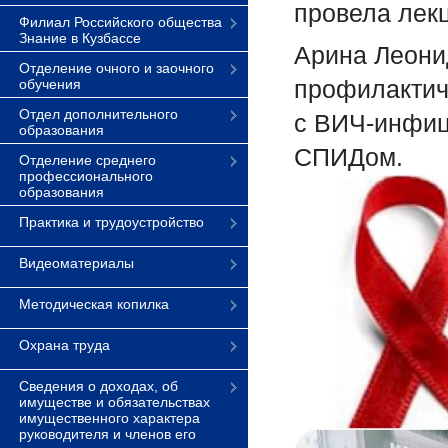
провела лек
Филиал Российского общества
Знание в Кузбассе
Арина Леонид
Отделение очного и заочного
профилактич
обучения
Отдел дополнительного
с ВИЧ-инфиц
образования
СПИДом.
Отделение среднего
профессионального
образования
Практика и трудоустройство
Видеоматериалы
Методическая копилка
Охрана труда
Сведения о доходах, об
имуществе и обязательствах
имущественного характера
руководителя и членов его