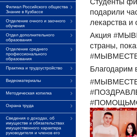
Студенты фил
Филиал Российского общества
подарили ча
Знание в Кузбассе
лекарства и 
Отделение очного и заочного
обучения
Акция
#МЫВ
Отдел дополнительного
образования
страны, пока
Отделение среднего
профессионального
#МЫВМЕСТ
образования
Благодарим в
Практика и трудоустройство
#МЫВМЕСТ
Видеоматериалы
#ПОЗДРАВ
Методическая копилка
#ПОМОЩЬМ
Охрана труда
Сведения о доходах, об
имуществе и обязательствах
имущественного характера
руководителя и членов его