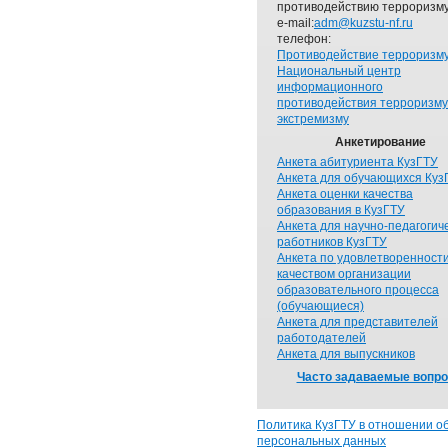
противодействию терроризму
e-mail:
adm@kuzstu-nf.ru
телефон:
Противодействие терроризм
Национальный центр
информационного
противодействия терроризму
экстремизму
Анкетирование
Анкета абитуриента КузГТУ
Анкета для обучающихся Куз
Анкета оценки качества
образования в КузГТУ
Анкета для научно-педагогич
работников КузГТУ
Анкета по удовлетворенност
качеством организации
образовательного процесса
(обучающиеся)
Анкета для представителей
работодателей
Анкета для выпускников
Часто задаваемые вопр
Политика КузГТУ в отношении о
персональных данных