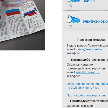
ПОРТАЛ
ЭЛЕКТРОННОЕ О
Приемная комиссия
Задать вопрос Приемной ком
e-mail:
priem@kuzstu-nf.ru
телефон:
Противодействие корруп
Обратная связь по
противодействию коррупции:
e-mail:
adm@kuzstu-nf.ru
телефон:
План профориентационной 
на 2025/26 учебный год
Противодействие коррупции
Противодействие террор
Обратная связь по