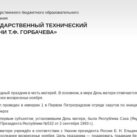
рственного бюджетного образовательного
ания
УДАРСТВЕННЫЙ ТЕХНИЧЕСКИЙ
И Т.Ф. ГОРБАЧЕВА»
ный праздник в честь матерей. В основном, в мире День матери отмечается 
нее воскресенье ноября.
 проведен в империи 1 в Первом Петроградском отряде скаутов по инициа
.
берга
первым субъектом, установившим День матери, была Республика Саха (Якут
 Президента Республики №532 от 2 сентября 1993 г.).
тери учреждён в соответствии с Указом президента России Б. Н. Ельци
последнее воскресенье ноября. Цель праздника — поддержать традиции бе