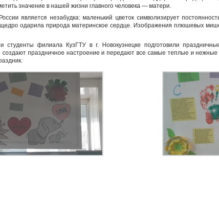
метить значение в нашей жизни главного человека — матери.
оссии является незабудка: маленький цветок символизирует постоянность
к щедро одарила природа материнское сердце. Изображения плюшевых мише
и студенты филиала КузГТУ в г. Новокузнецке подготовили праздничны
 создают праздничное настроение и передают все самые теплые и нежные с
раздник.