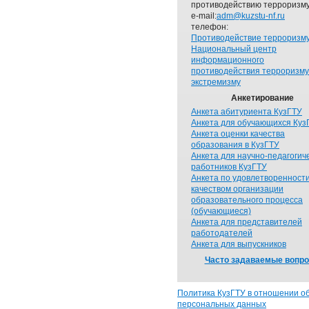
противодействию терроризму
e-mail:
adm@kuzstu-nf.ru
телефон:
Противодействие терроризм
Национальный центр
информационного
противодействия терроризму
экстремизму
Анкетирование
Анкета абитуриента КузГТУ
Анкета для обучающихся Куз
Анкета оценки качества
образования в КузГТУ
Анкета для научно-педагогич
работников КузГТУ
Анкета по удовлетворенност
качеством организации
образовательного процесса
(обучающиеся)
Анкета для представителей
работодателей
Анкета для выпускников
Часто задаваемые вопр
Политика КузГТУ в отношении о
персональных данных