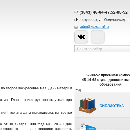
+7 (3843) 46-64-47,52-88-52
г.Новокузнецк, ул. Орджоникидзе,
adm@kuzstu-nf.ru
52-88-52 приемная комис
45-14-68 отдел дополнител
образования
во второе воскресенье мая, День матери в
[bvi]
тиве Главного инструктора скаутмастера
БИБЛИОТЕКА
ия), где эта дата приходилась на третье
на от 30 января 1998 года № 120 «О Дне
режного отношения к женщине, закрепить