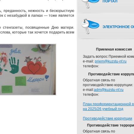
ПОРТАЛ
, преданность, нежность и бескорыстную
к с незабудкой в лапках — тоже является
ЭЛЕКТРОННОЕ О
е стенгазеты, посвященные Дню матери.
лова, которые так хочется подарить всем
Приемная комиссия
Задать вопрос Приемной ком
e-mail:
priem@kuzstu-nf.ru
телефон:
Противодействие корруп
Обратная связь по
противодействию коррупции:
e-mail:
adm@kuzstu-nf.ru
телефон:
План профориентационной 
на 2025/26 учебный год
Противодействие коррупции
Противодействие террор
Обратная связь по