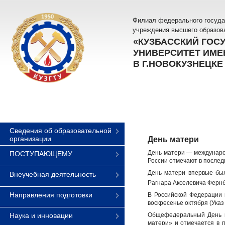
Филиал федерального госуда
учреждения высшего образов
«КУЗБАССКИЙ ГОС
УНИВЕРСИТЕТ ИМЕН
В Г.НОВОКУЗНЕЦКЕ
Сведения об образовательной
организации
День матери
День матери — международ
ПОСТУПАЮЩЕМУ
России отмечают в послед
День матери впервые был
Внеучебная деятельность
Рагнара Акселевича Ферн
Направления подготовки
В Российской Федерации 
воскресенье октября (Указ
Наука и инновации
Общефедеральный День ма
матери» и отмечается в 