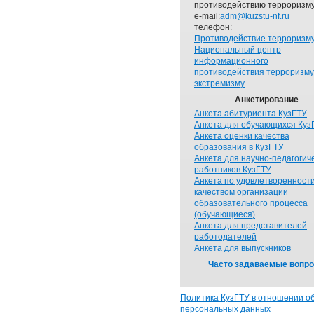
противодействию терроризму
e-mail:
adm@kuzstu-nf.ru
телефон:
Противодействие терроризм
Национальный центр
информационного
противодействия терроризму
экстремизму
Анкетирование
Анкета абитуриента КузГТУ
Анкета для обучающихся Куз
Анкета оценки качества
образования в КузГТУ
Анкета для научно-педагогич
работников КузГТУ
Анкета по удовлетворенност
качеством организации
образовательного процесса
(обучающиеся)
Анкета для представителей
работодателей
Анкета для выпускников
Часто задаваемые вопр
Политика КузГТУ в отношении о
персональных данных