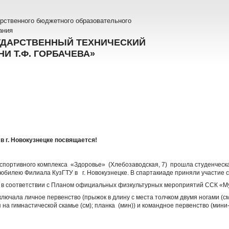
рственного бюджетного образовательного
ания
УДАРСТВЕННЫЙ ТЕХНИЧЕСКИЙ
И Т.Ф. ГОРБАЧЕВА»
 г. Новокузнецке посвящается!
зе спортивного комплекса «Здоровье» (Хлебозаводская, 7) прошла студенчес
юбилею Филиала КузГТУ в г. Новокузнецке. В спартакиаде приняли участие 
 в соответствии с Планом официальных физкультурных мероприятий ССК «Му
ючала личное первенство (прыжок в длину с места толчком двумя ногами (см)
 на гимнастической скамье (см); планка (мин)) и командное первенство (мини