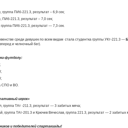
 группа ПИб-221.3, результат – 6,9 сек;
 ПИб-221.3, результат – 7,0 сек;
 группа ПИб-221.3, результат — 7,3 сек.
венстве среди девушек по всем видам стала студентка группы УКт-221.3 —
Б
 вперед и челночный бег).
ини-футболу:
;
3;
3;
а СПО и ВО.
тативный игрок»
 группа ТАт -211.3, результат — 3 забитых мяча;
, группа ТАт-201.3 и Крючев Вячеслав, группа 221.3, результат — 2 забитых 
ников и победителей спартакиады!