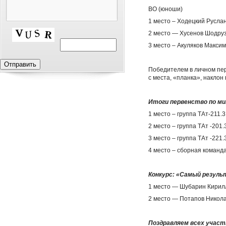
ВО (юноши)
1 место – Ходецкий Руслан,
2 место — Хусенов Шодруз,
3 место – Акуляков Максим
Победителем в личном пер
с места, «планка», наклон
Итоги первенство по м
1 место – группа ТАт-211.3
2 место – группа ТАт -201.
3 место – группа ТАт -221.
4 место – сборная команд
Конкурс: «Самый резуль
1 место — Шубарин Кирилл,
2 место — Потапов Николай
Поздравляем всех участ