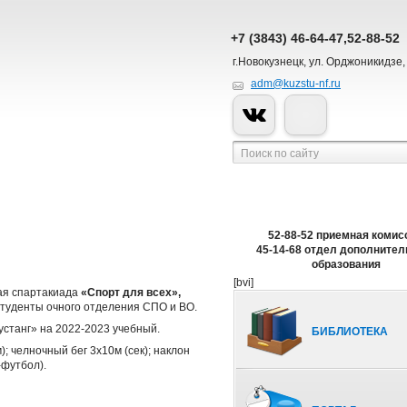
+7 (3843) 46-64-47,52-88-52
г.Новокузнецк, ул. Орджоникидзе,
adm@kuzstu-nf.ru
52-88-52 приемная комис
45-14-68 отдел дополнител
образования
[bvi]
кая спартакиада
«Спорт для всех»,
студенты очного отделения СПО и ВО.
станг» на 2022-2023 учебный.
БИБЛИОТЕКА
; челночный бег 3х10м (сек); наклон
-футбол).