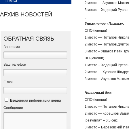
семьи
2 место — Акуляков Макси
3 место – Ходецкий Руслан
АРХИВ НОВОСТЕЙ
Упражнение «Планка»:
СПО (юноши)
ОБРАТНАЯ СВЯЗЬ
1 место — Потапов Николай
2 место — Потапов Дмитрий
Ваше имя
3 место – Ушаков Иван, гру
ВО (юноши)
Ваш телефон
1 место – Ходецкий Руслан
2 место — Хусенов Шодруз,
3 место – Акуляков Максим
Е-mail
Челночный бег:
СПО (юноши)
Введённая информация верна
1 место — Потапов Николай
Сообщение
2 место — Корешков Вадим,
результат – 6.5 сек;
3 место – Березовский Иван