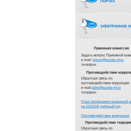
ПОРТАЛ
ЭЛЕКТРОННОЕ О
Приемная комиссия
Задать вопрос Приемной ком
e-mail:
priem@kuzstu-nf.ru
телефон:
Противодействие корруп
Обратная связь по
противодействию коррупции:
e-mail:
adm@kuzstu-nf.ru
телефон:
План профориентационной 
на 2025/26 учебный год
Противодействие коррупции
Противодействие террор
Обратная связь по