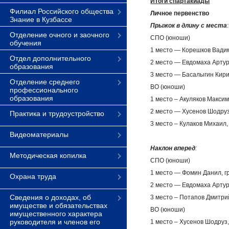
Итоги спартакиады
Филиал Российского общества
Личное первенство
Знание в Кузбассе
Прыжок в длину с места
:
Отделение очного и заочного
СПО (юноши)
обучения
1 место — Корешков Вадим,
Отдел дополнительного
2 место — Евдомаха Артур, 
образования
3 место — Басалыгин Кирил
Отделение среднего
ВО (юноши)
профессионального
образования
1 место – Акуляков Максим
2 место — Хусенов Шодруз,
Практика и трудоустройство
3 место – Кулаков Михаил,
Видеоматериалы
Наклон вперед
:
Методическая копилка
СПО (юноши)
1 место — Фомин Данил, гр
Охрана труда
2 место — Евдомаха Артур,
Сведения о доходах, об
3 место – Потапов Дмитрий,
имуществе и обязательствах
ВО (юноши)
имущественного характера
руководителя и членов его
1 место – Хусенов Шодруз,