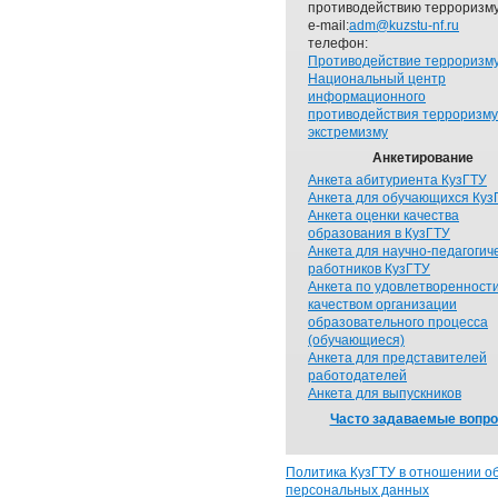
противодействию терроризму
e-mail:
adm@kuzstu-nf.ru
телефон:
Противодействие терроризм
Национальный центр
информационного
противодействия терроризму
экстремизму
Анкетирование
Анкета абитуриента КузГТУ
Анкета для обучающихся Куз
Анкета оценки качества
образования в КузГТУ
Анкета для научно-педагогич
работников КузГТУ
Анкета по удовлетворенност
качеством организации
образовательного процесса
(обучающиеся)
Анкета для представителей
работодателей
Анкета для выпускников
Часто задаваемые вопр
Политика КузГТУ в отношении о
персональных данных