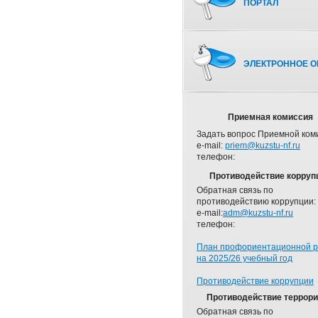
ПОРТАЛ
ЭЛЕКТРОННОЕ О
Приемная комиссия
Задать вопрос Приемной ком
e-mail:
priem@kuzstu-nf.ru
телефон:
Противодействие корруп
Обратная связь по
противодействию коррупции:
e-mail:
adm@kuzstu-nf.ru
телефон:
План профориентационной 
на 2025/26 учебный год
Противодействие коррупции
Противодействие террор
Обратная связь по