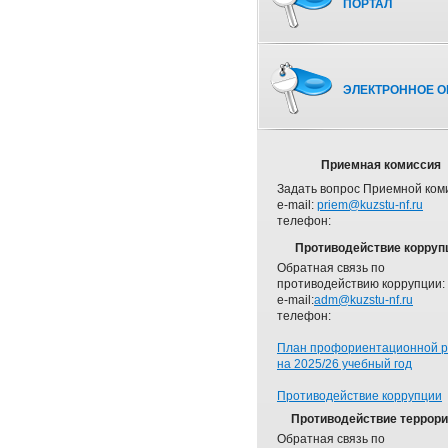
ПОРТАЛ
ЭЛЕКТРОННОЕ О
Приемная комиссия
Задать вопрос Приемной ком
e-mail:
priem@kuzstu-nf.ru
телефон:
Противодействие корруп
Обратная связь по
противодействию коррупции:
e-mail:
adm@kuzstu-nf.ru
телефон:
План профориентационной 
на 2025/26 учебный год
Противодействие коррупции
Противодействие террор
Обратная связь по