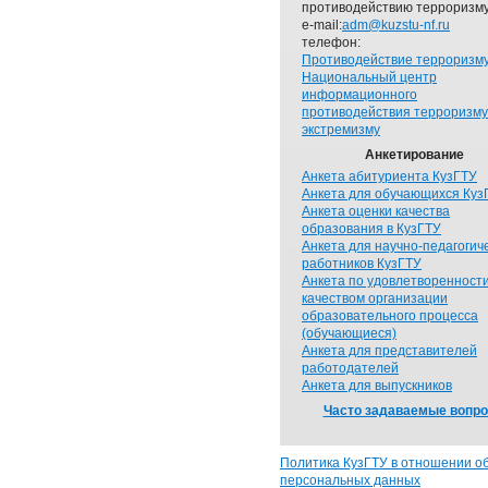
противодействию терроризму
e-mail:
adm@kuzstu-nf.ru
телефон:
Противодействие терроризм
Национальный центр
информационного
противодействия терроризму
экстремизму
Анкетирование
Анкета абитуриента КузГТУ
Анкета для обучающихся Куз
Анкета оценки качества
образования в КузГТУ
Анкета для научно-педагогич
работников КузГТУ
Анкета по удовлетворенност
качеством организации
образовательного процесса
(обучающиеся)
Анкета для представителей
работодателей
Анкета для выпускников
Часто задаваемые вопр
Политика КузГТУ в отношении о
персональных данных